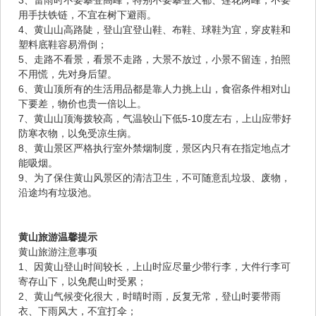
用手扶铁链，不宜在树下避雨。
4、黄山山高路陡，登山宜登山鞋、布鞋、球鞋为宜，穿皮鞋和
塑料底鞋容易滑倒；
5、走路不看景，看景不走路，大景不放过，小景不留连，拍照
不用慌，先对身后望。
6、黄山顶所有的生活用品都是靠人力挑上山，食宿条件相对山
下要差，物价也贵一倍以上。
7、黄山山顶海拨较高，气温较山下低5-10度左右，上山应带好
防寒衣物，以免受凉生病。
8、黄山景区严格执行室外禁烟制度，景区内只有在指定地点才
能吸烟。
9、为了保住黄山风景区的清洁卫生，不可随意乱垃圾、废物，
沿途均有垃圾池。
黄山旅游温馨提示
黄山旅游注意事项
1、因黄山登山时间较长，上山时应尽量少带行李，大件行李可
寄存山下，以免爬山时受累；
2、黄山气候变化很大，时晴时雨，反复无常，登山时要带雨
衣、下雨风大，不宜打伞；