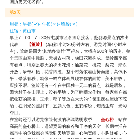
国历史文化名街”。
第2天
用餐：
早餐(
)- 午餐(
)- 晚餐(
)
住宿：
黄山市
早上7：00—7：30分屯溪市区各酒店接客，赴婺源景点的杰出
代表——
【篁岭】
(车程1小时20分钟左右、游览时间4小时左
右)，篁岭是因为“其地多篁竹“而得名，大概有500年的历史。整
个景区由空中揽胜，天街古村落，梯田花海构成。篁岭四季都
有看点，特别是春天的梯田花海：油菜花，桃花，梨花，渐次
开放，争奇斗艳，花香四溢。整个村落依着山势而建，高低不
平，错落有秩，就像一幅立体画展现在你的面前，美不胜收，
应接不暇。篁岭还有一个在中国独一无二的看点，就是晒秋，
因为村子在山顶上，没有平地，为了晾晒农作物，每家每户都
把收获的辣椒，玉米，稻子等放在大大的竹筐里摆在屋檐下晾
晒，在阳光的照射下，五颜六色，五彩缤纷，熠熠生辉，光彩
夺目。
在篁岭还可以游览惊险刺激的玻璃透明索桥—
—垒心桥，
站在
高高的垒心桥上，遥望宽阔的峡谷和干净的天空，长期生活在
都市中的你我都会感觉到天地宽阔，心胸宽阔，心胸舒畅，心