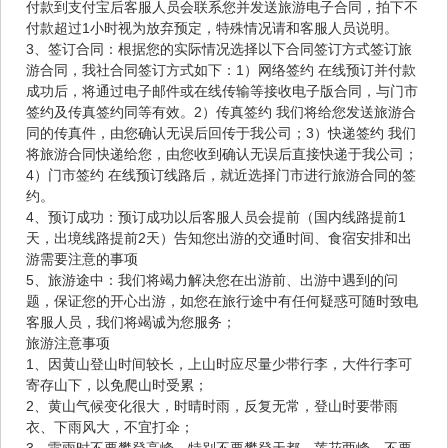
付款到支付宝后客服人员会联系您并发送旅游电子合同，拍下不
付款超过1小时视为放弃预定，特殊情况请和客服人员说明。
3、签订合同：根据您的实际情况选择以下合同签订方式签订旅
游合同，我社合同签订方式如下：1）网络签约 在线预订并付款
成功后，将通过电子邮件或在线传输等接收电子版合同，与门市
签约及传真签约同等有效。2）传真签约 我们将给您发送旅游合
同的传真件，由您确认无误后回传于我公司；3）快递签约 我们
将旅游合同快递给您，由您收到确认无误后直接快递于我公司；
4）门市签约 在线预订线路后，就近选择门市进行旅游合同的签
约。
4、预订成功：预订成功以后客服人员会提前（国内线路提前1
天，出境线路提前2天）告知您出游的交通时间、食宿安排和出
游需要注意的事项
5、旅游途中：我们将竭力解决您在出游前、出游中遇到的问
题，保证您的开心出游，如您在旅行途中有任何疑惑可随时致电
客服人员，我们将竭诚为您服务；
旅游注意事项
1、因黄山登山时间较长，上山时应尽量少带行李，大件行李可
寄存山下，以免爬山时受累；
2、黄山气候变化很大，时晴时雨，反复无常，登山时要带雨
衣、下雨风大，不宜打伞；
3、雷雨时不要攀登高峰，特别不要攀登天都、莲花两峰，不要