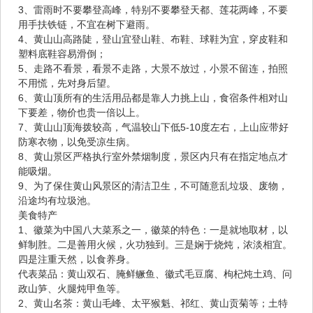
3、雷雨时不要攀登高峰，特别不要攀登天都、莲花两峰，不要
用手扶铁链，不宜在树下避雨。
4、黄山山高路陡，登山宜登山鞋、布鞋、球鞋为宜，穿皮鞋和
塑料底鞋容易滑倒；
5、走路不看景，看景不走路，大景不放过，小景不留连，拍照
不用慌，先对身后望。
6、黄山顶所有的生活用品都是靠人力挑上山，食宿条件相对山
下要差，物价也贵一倍以上。
7、黄山山顶海拨较高，气温较山下低5-10度左右，上山应带好
防寒衣物，以免受凉生病。
8、黄山景区严格执行室外禁烟制度，景区内只有在指定地点才
能吸烟。
9、为了保住黄山风景区的清洁卫生，不可随意乱垃圾、废物，
沿途均有垃圾池。
美食特产
1、徽菜为中国八大菜系之一，徽菜的特色：一是就地取材，以
鲜制胜。二是善用火候，火功独到。三是娴于烧炖，浓淡相宜。
四是注重天然，以食养身。
代表菜品：黄山双石、腌鲜鳜鱼、徽式毛豆腐、枸杞炖土鸡、问
政山笋、火腿炖甲鱼等。
2、黄山名茶：黄山毛峰、太平猴魁、祁红、黄山贡菊等；土特