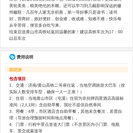
美轮美奂，精美绝伦的木雕。还可以学习到几幅影响深远的徽
州楹联：几百年人家无非积善，第一等好事只是读书；读书
好，营商好，效好便好，创业难，收成难，知难不难；快乐每
从辛苦得，便宜多自吃亏来。
结束后送黄山市高铁站返回温馨的家！建议高铁车次为17：00
以后车次
费用说明
跟团游
包含项目
1、交通：济南/黄山高铁二等座往返，当地空调旅游大巴车（按
实际人数安排车型，确保一人一正座！）
2、住宿：当地黄山市区（屯溪）住宿为非挂牌四星酒店高级标
准间（2人1间）含自助早餐。我社不提供自然单间
3、用餐：4早，市区酒店含自助早餐，其他未含餐次，若需自
理（导游合理预留时间和地点用餐）。
4、门票：行程中景点首道大门票（不含景区内小门票、电瓶
车、景交或索道等