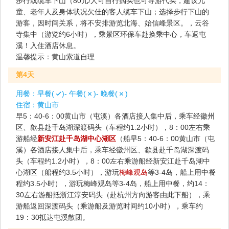
步行或缆车下山（80元/人可自行购买也可导游代买，建议儿
童、老年人及身体状况欠佳的客人缆车下山；选择步行下山的
游客，因时间关系，将不安排游览北海、始信峰景区。，云谷
寺集中（游览约6小时），乘景区环保车赴换乘中心，车返屯
溪！入住酒店休息。
温馨提示：黄山索道自理
第4天
用餐：
早餐(
)- 午餐(
)- 晚餐(
)
住宿：
黄山市
早5：40-6：00黄山市（屯溪）各酒店接人集中后，乘车经徽州
区、歙县赴千岛湖深渡码头（车程约1.2小时），8：00左右乘
游船经
新安江赴千岛湖中心湖区
（船早5：40-6：00黄山市（屯
溪）各酒店接人集中后，乘车经徽州区、歙县赴千岛湖深渡码
头（车程约1.2小时），8：00左右乘游船经新安江赴千岛湖中
心湖区（船程约3.5小时），游玩
梅峰观岛
等3-4岛，船上用中餐
程约3.5小时），游玩梅峰观岛等3-4岛，船上用中餐，约14：
30左右游船抵浙江淳安码头（赴杭州方向游客由此下船），乘
游船返回深渡码头（乘游船及游览时间约10小时），乘车约
19：30抵达屯溪散团。