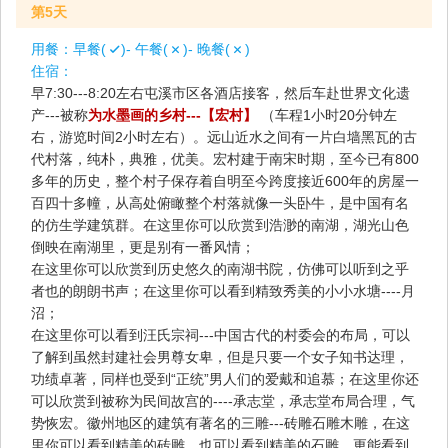
第5天
用餐：
早餐(
)- 午餐(
)- 晚餐(
)
住宿：
早7:30---8:20左右屯溪市区各酒店接客，然后车赴世界文化遗
产---被称
为水墨画的乡村---【宏村】
（车程1小时20分钟左
右，游览时间2小时左右）。远山近水之间有一片白墙黑瓦的古
代村落，纯朴，典雅，优美。宏村建于南宋时期，至今已有800
多年的历史，整个村子保存着自明至今跨度接近600年的房屋一
百四十多幢，从高处俯瞰整个村落就像一头卧牛，是中国有名
的仿生学建筑群。在这里你可以欣赏到浩渺的南湖，湖光山色
倒映在南湖里，更是别有一番风情；
在这里你可以欣赏到历史悠久的南湖书院，仿佛可以听到之乎
者也的朗朗书声；在这里你可以看到精致秀美的小小水塘----月
沼；
在这里你可以看到汪氏宗祠---中国古代的村委会的布局，可以
了解到虽然封建社会男尊女卑，但是只要一个女子知书达理，
功绩卓著，同样也受到“正统”男人们的爱戴和追慕；在这里你还
可以欣赏到被称为民间故宫的----承志堂，承志堂布局合理，气
势恢宏。徽州地区的建筑有著名的三雕---砖雕石雕木雕，在这
里你可以看到精美的砖雕，也可以看到精美的石雕，更能看到