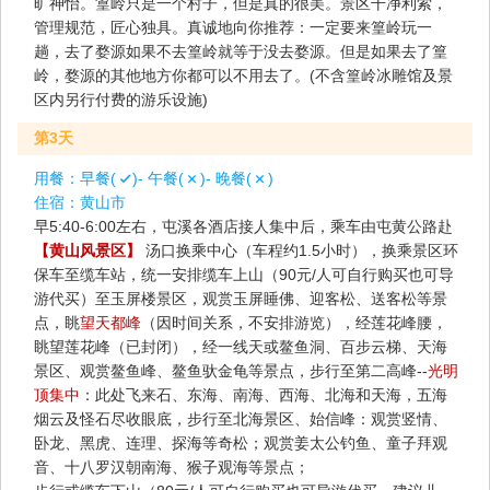
旷神怡。篁岭只是一个村子，但是真的很美。景区干净利索，
管理规范，匠心独具。真诚地向你推荐：一定要来篁岭玩一
趟，去了婺源如果不去篁岭就等于没去婺源。但是如果去了篁
岭，婺源的其他地方你都可以不用去了。(不含篁岭冰雕馆及景
区内另行付费的游乐设施)
第3天
用餐：
早餐(
)- 午餐(
)- 晚餐(
)
住宿：
黄山市
早5:40-6:00左右，屯溪各酒店接人集中后，乘车由屯黄公路赴
【黄山风景区】
汤口换乘中心（车程约1.5小时），换乘景区环
保车至缆车站，统一安排缆车上山（90元/人可自行购买也可导
游代买）至玉屏楼景区，观赏玉屏睡佛、迎客松、送客松等景
点，眺
望天都峰
（因时间关系，不安排游览），经莲花峰腰，
眺望莲花峰（已封闭），经一线天或鳌鱼洞、百步云梯、天海
景区、观赏鳌鱼峰、鳌鱼驮金龟等景点，步行至第二高峰--
光明
顶集中
：此处飞来石、东海、南海、西海、北海和天海，五海
烟云及怪石尽收眼底，步行至北海景区、始信峰：观赏竖情、
卧龙、黑虎、连理、探海等奇松；观赏姜太公钓鱼、童子拜观
音、十八罗汉朝南海、猴子观海等景点；