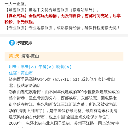
一人一正座。
【导游服务】当地中文优秀导游服务（接送站除外）。
【真正纯玩】全程纯玩无购物，无强制自费，游览时间充足，尽享
轻松、阳光旅程。
【专业服务】专业地接服务，成熟接待经验，确保行程衔接无忧！
行程安排
第1天
济南-黄山
用餐：
早餐(
)- 午餐(
)- 晚餐(
)
住宿：
黄山市
济南西早乘高铁G345次（6:57-11：51）或其他车次赴-黄山
北；接站后送酒店
②自由逛屯溪老街：由不同年代建成的300余幢徽派建筑构成的
整个街巷，呈鱼骨架形分布，西部狭窄、东部较宽。因屯溪老
街坐落在横江、率水和新安江三江汇流之处，所以又被称为流
动的“清明上河图”[1] ，是中国保存最完整、最具有南宋和明清
建筑风格的古代街市，也是中国“全国重点文物保护单位”。
2009年，屯溪老街与北京国子监街、苏州平江路一同当选为“中