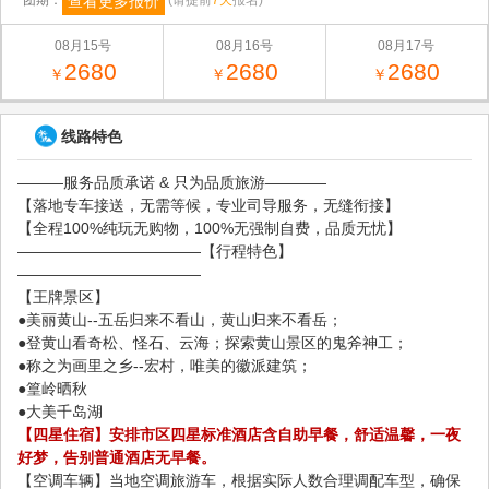
查看更多报价
团期：
(请提前
7天
报名)
08月15号
08月16号
08月17号
2680
2680
2680
￥
￥
￥
线路特色
———服务品质承诺 & 只为品质旅游————
【落地专车接送，无需等候，专业司导服务，无缝衔接】
【全程100%纯玩无购物，100%无强制自费，品质无忧】
————————————【行程特色】
————————————
【王牌景区】
●美丽黄山--五岳归来不看山，黄山归来不看岳；
●登黄山看奇松、怪石、云海；探索黄山景区的鬼斧神工；
●称之为画里之乡--宏村，唯美的徽派建筑；
●篁岭晒秋
●大美千岛湖
【四星住宿】安排市区四星标准酒店含自助早餐，舒适温馨，一夜
好梦，告别普通酒店无早餐。
【空调车辆】当地空调旅游车，根据实际人数合理调配车型，确保