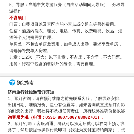
5、导服：当地中文导游服务（自由活动期间无导服）；分段导
游操作
不含项目
门票：自费项目以及景区内的小景点或交通车等额外费用。
住宿：酒店内洗衣、理发、电话、传真、收费电视、饮品、烟
酒等个人消费需要自理。
单房差：不包含单房差费用，如单成人出游，要求享受单房，
请选择补交单人房差。
儿童：1.2米（不含）以下儿童，不占床，不含早，不含门票。
用餐：行程中包含的餐以外的餐食，需要自理。
预定指南
济南旅行社旅游预订须知
1、预订咨询：请在预订线路之前先联系客服，了解线路安排、
出团日期、准确报价、是否有位置等，如未咨询就直接预订而影
响到您的出行，我社将不承担任何责任，所有线路准确价格以咨
询客服为准（电话：0531- 88075067 88062701）。
2、预订/付款：客服沟通、确认可以预定后就可以在网上预订线
路了，然后按提示操作付款即可（我社为支付宝特约商家），您