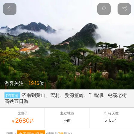
游客关注：
1946
位
济南到黄山、宏村、婺源篁岭、千岛湖、屯溪老街
跟团游
高铁五日游
优惠价
出发城市
行程天数
2680
济南
5（/天）
￥
起