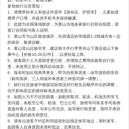
参加旅行注意需知：
1、请携带好本人有效证件原件【身份证、护照等】，儿童如请
携带户口簿，并提供手机号并保持畅通。
2、此团为全国落地散拼，为黄山当地多家旅行社联合组团，请
签订合同前与客人说明。
3、黄山市为山区旅游城市，住宿酒店的等级跟1-2线城市有一定
的差距，敬请谅解。
4、黄山登山比较辛苦，建议将大件行李寄存山下酒店或山下换
乘中心【价格10-20元/件】，以便轻装上阵。
5、旅客因个人大原因变更行程，所增加之费用由旅客自行负
责，未使用之部分视同自动放弃、不得转让。
6、报名时如出现单男单女，即为自然单房差：由导游协助安排
（标间加床、三人间或补单房差三种形式择一调整）。
7、旅行社在旅途中根据实际情况对行程先后顺序作出的调整，
但不影响原定的接待标准及游览景点；
8、如因人力不可抗拒因素：如航班取消、延误，机场关闭等飞
安问题，各航空公司、机场、巴士公司、旅馆等均有其专司条例
直接对客人负责，与本公司无涉。如导致行程变更，我司不承担
由此造成的损失和责任。
9、请各位游客于约定时间提前到达指定候车地点，准时发车，
如因客人自身原因未准时抵达，后果自负。