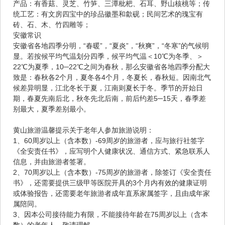
产品：有香菇、灵芝、竹笋、三潭枇杷、石耳、野山核桃等；传
统工艺：有文房四宝中的珍品徽墨和歙砚；民间艺术的瑰宝有
砖、石、木、竹四雕等；
安徽常识
安徽省各地四季分明，“春暖”，“夏炎”，“秋爽”，“冬寒”的气候明
显。若按候平均气温划分四季，候平均气温＜10℃为冬季、＞
22℃为夏季，10─22℃之间为春秋，那么安徽省各地四季分配大
致是：春秋各2个月，夏冬各4个月，冬夏长，春秋短。因南北气
候差异明显，江北冬长于夏，江南则夏长于冬。季节的开始日
期，春夏先南后北，秋冬先北后南，前后约差5─15天，春季差
别最大，夏季差别最小。
黄山旅游温馨提示关于老年人参加旅游说明：
1、60周岁以上（含本数）-69周岁的旅游者，应与旅行社签字
《全安责任书》，应写明个人健康状况、通信方式、紧急联系人
信息，并由旅游者签署。
2、70周岁以上（含本数）-75周岁的旅游者，除签订《安全责任
书》，还需要提供三级甲等医院开具的3个月内有效的健康证明
或体验报告，还需要老年旅游者成年直系家属签字，且由成年家
属陪同。
3、因本公司接待能力有限，不能接待年龄在75周岁以上（含本
数）的老年人，敬请理解。