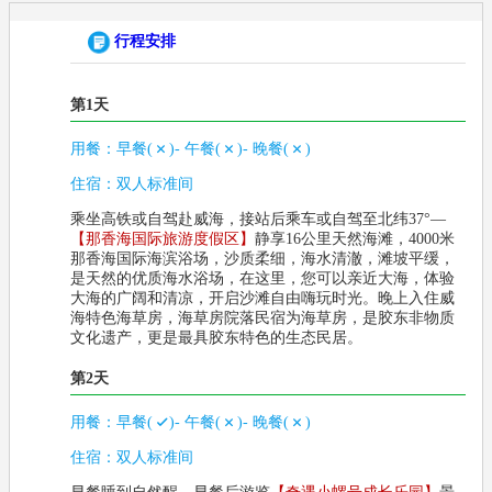
行程安排
第1天
用餐：
早餐(
)- 午餐(
)- 晚餐(
)
住宿：
双人标准间
乘坐高铁或自驾赴威海，接站后乘车或自驾至北纬37°—
【那香海国际旅游度假区】
静享16公里天然海滩，4000米
那香海国际海滨浴场，沙质柔细，海水清澈，滩坡平缓，
是天然的优质海水浴场，在这里，您可以亲近大海，体验
大海的广阔和清凉，开启沙滩自由嗨玩时光。晚上入住威
海特色海草房，海草房院落民宿为海草房，是胶东非物质
文化遗产，更是最具胶东特色的生态民居。
第2天
用餐：
早餐(
)- 午餐(
)- 晚餐(
)
住宿：
双人标准间