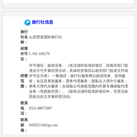
旅行社信息
旅行
社名
山东慧途国际旅行社
称：
经营
许可
L-SD-100276
证：
许可项目：旅游业务。（依法须经批准的项目，经相关部门批
准后方可开展经营活动，具体经营项目以相关部门批准文件或
经营
许可证为准） 一般项目：旅行社服务网点旅游找来、咨询服
范
务；会议及展览服务；票务代理服务；因私出入境中介服务；
围：
商务大理代办服务；在保险公司授权范围内开展专属保险代理
业务（凭授权经营）。（除依法须经批准的项目外，凭营业执
照依法自主开展经营活动）
联系
电
0531-88075067
话：
联系
邮
64582214@qq.com
箱：