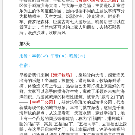
早餐睡到自然醒，早餐后游览
【奇遇小螺号成长乐园】
景
区位于威海滨海大道，与大海一路之隔，主要是以儿童游
乐为主的休闲度假乐园，园内根据不同的主题故事情节分
为极地领主、天空之城、炽烈沙洲、沙克深渊、时光列
车、侏罗纪森林、巨魔古海七大游乐区。晚餐后您可以在
景区走走，当然您还可以约上家人和朋友，去钻石那香
海，漫步沙滩，吹吹海风.....
第3天
用餐：
早餐(
)- 午餐(
)- 晚餐(
)
住宿：
早餐后我们来到
【海洋牧场】
，乘船驶向大海，感受渔民
出海的乐趣！坐渔船，拔蟹笼，逗河豚鱼，牧场海鲜采
摘，体验渔民海上作业，品尝自己出海打捞上来最鲜的海
鲜。大家可以亲手触摸海洋生物，寓教于乐领略未知的海
洋知识。后游览威海的标志性建筑、被誉为“威海之门”的
——
【幸福门公园】
，获建筑鲁班奖的威海港公园，代表
着威海现代化的城市形象。幸福门就在海边，这里是千里
海岸线的起点，从这里看海，天蓝水清，穿过幸福门，地
上有一个凸起的圆形锻铜建筑，称为“百福图”，排列成五
圈的“福”字，寓意“五福临门”、“五福同享”，去百福图上踩
踩，在这里开启幸福之门，踏上幸福岸线，沐浴在幸福的
海洋，也给自己和亲人带来幸福。下午自行乘坐高铁或自