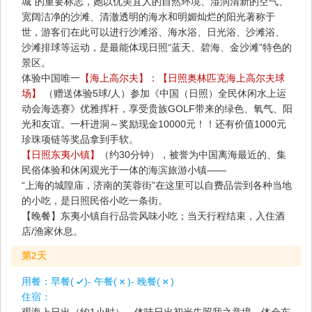
城”的重要标志，她以优美宜人的自然环境、湿润清新的空气、
宽阔洁净的沙滩、清澈透明的海水和明媚灿烂的阳光著称于
世，游客们在此可以进行沙滩浴、海水浴、日光浴、沙滩浴、
沙滩排球等运动，是最能体现日照“蓝天、碧海、金沙滩”特色的
景区。
体验中国唯一
【海上高尔夫】：【日照奥林匹克海上高尔夫球
场】
（赠送体验5球/人）参加《中国（日照）全民休闲水上运
动会海选赛》️优雅挥杆，享受贵族GOLF带来的绿色、氧气、阳
光和友谊。一杆进洞～奖励现金10000元！！还有价值1000元
珍珠项链等奖品拿到手软。
【日照东夷小镇】
（约30分钟），被誉为中国离海最近的、集
民俗体验和休闲观光于一体的海滨旅游小镇——
“上海的城隍庙，济南的芙蓉街”在这里可以自费品尝到各种当地
的小吃，是日照民俗小吃一条街。
【晚餐】东夷小镇自行品尝风味小吃；当天行程结束，入住酒
店/渔家休息。
第2天
用餐：
早餐(
)- 午餐(
)- 晚餐(
)
住宿：
观海上日出（约1小时），体味日出初光先照我之意境，体会东