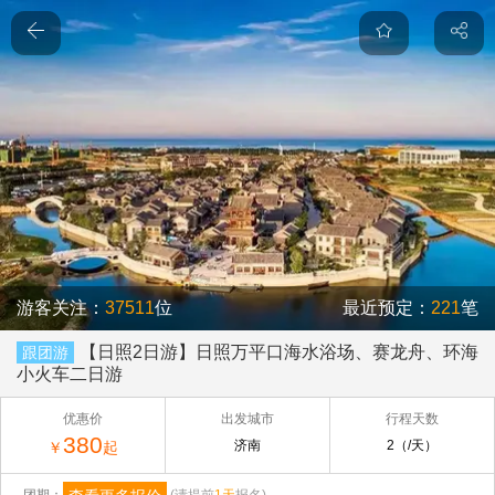
游客关注：
37511
位
最近预定：
221
笔
【日照2日游】日照万平口海水浴场、赛龙舟、环海
跟团游
小火车二日游
优惠价
出发城市
行程天数
380
济南
2（/天）
￥
起