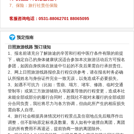
7、保险：旅行社责任保险
客服咨询电话：0531-88062701 88065095
预定指南
日照旅游线路 预订须知
1、报名前请充分了解旅途的辛苦和行程中医疗条件有限的前提
下，确定自己的身体健康状况适合参加本次旅游活动后方可报名
参团，如因自身疾病在旅途中引起的不良后果需自行承担责任。
2、网上日照旅游线路报价及行程仅供参考，请在报名时务必确
认所报姓名与身份证件完全一致无误，以免造成不必要损失。
3、如遇不可抗力（比如：雪崩、塌方、堵车、修路、临时交通
管制等）或第三方旅游辅助人等因素导致的行程变更，造成本社
未能全部或部分的履行合同时，恕我社不能对未履行的全部或部
分合同负责，我社将尽力与各方协调，但由此所产生的相应损失
需由客人自理。
4、旅行社会根据具体情况对行程景点及住宿地点先后顺序作出
调整，但不影响原定标准及数量。客人如有中途擅自离团，离团
后的所有费用不再退还，提前协商一致的离团除外。