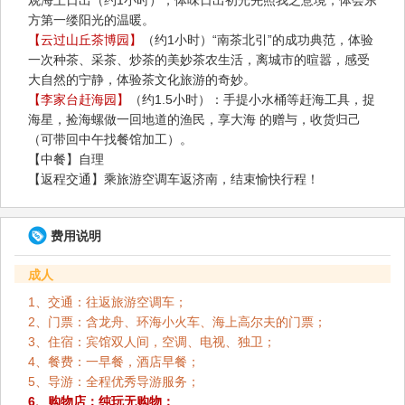
方第一缕阳光的温暖。
【云过山丘茶博园】
（约1小时）“南茶北引”的成功典范，体验
一次种茶、采茶、炒茶的美妙茶农生活，离城市的暄嚣，感受
大自然的宁静，体验茶文化旅游的奇妙。
【李家台赶海园】
（约1.5小时）：手提小水桶等赶海工具，捉
海星，捡海螺做一回地道的渔民，享大海 的赠与，收货归己
（可带回中午找餐馆加工）。
【中餐】自理
【返程交通】乘旅游空调车返济南，结束愉快行程！
费用说明
成人
1、交通：往返旅游空调车；
2、门票：含龙舟、环海小火车、海上高尔夫的门票；
3、住宿：宾馆双人间，空调、电视、独卫；
4、餐费：一早餐，酒店早餐；
5、导游：全程优秀导游服务；
6、购物店：纯玩无购物；