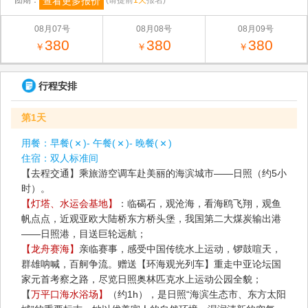
查看更多报价
团期：
(请提前
1天
报名)
08月07号
08月08号
08月09号
380
380
380
￥
￥
￥
行程安排
第1天
用餐：
早餐(
)- 午餐(
)- 晚餐(
)
住宿：
双人标准间
【去程交通】乘旅游空调车赴美丽的海滨城市——日照（约5小
时）。
【灯塔、水运会基地】
：临碣石，观沧海，看海鸥飞翔，观鱼
帆点点，近观亚欧大陆桥东方桥头堡，我国第二大煤炭输出港
——日照港，目送巨轮远航；
【龙舟赛海】
亲临赛事，感受中国传统水上运动，锣鼓喧天，
群雄呐喊，百舸争流。赠送【环海观光列车】重走中亚论坛国
家元首考察之路，尽览日照奥林匹克水上运动公园全貌；
【
万平口海水浴场】
（约1h），是日照“海滨生态市、东方太阳