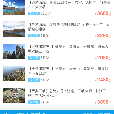
【圆梦西藏】西藏11日拉萨、布宫、大昭寺、雅鲁藏
布江大峡谷
3680
跟团游
12日游
￥
起
【寻梦西藏】经典单飞单卧9日游 全程一车一导，优
质贴心服务
3280
跟团游
9日游
￥
起
【寻梦张家界 】杨家界、袁家界、金鞭溪、凤凰古
城双卧五日游
2080
跟团游
5日游
￥
起
【全景张家界 】张家界、天子山、袁家界、黄龙洞
双卧五日游
2480
跟团游
5日游
￥
起
【经典三峡】总统六号：济南、三峡大坝、长江三
峡、重庆双卧7日
3890
跟团游
7日游
￥
起