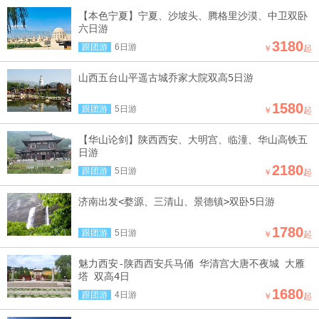
【本色宁夏】宁夏、沙坡头、腾格里沙漠、中卫双卧
六日游
3180
跟团游
6日游
￥
起
山西五台山平遥古城乔家大院双高5日游
1580
跟团游
5日游
￥
起
【华山论剑】陕西西安、大明宫、临潼、华山高铁五
日游
2180
跟团游
5日游
￥
起
济南出发<婺源、三清山、景德镇>双卧5日游
1780
跟团游
5日游
￥
起
魅力西安-陕西西安兵马俑 华清宫大唐不夜城 大雁
塔 双高4日
1680
跟团游
4日游
￥
起