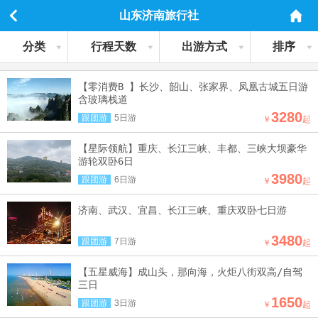
山东济南旅行社
分类
行程天数
出游方式
排序
【零消费B 】长沙、韶山、张家界、凤凰古城五日游
含玻璃栈道
3280
跟团游
5日游
￥
起
【星际领航】重庆、长江三峡、丰都、三峡大坝豪华
游轮双卧6日
3980
跟团游
6日游
￥
起
济南、武汉、宜昌、长江三峡、重庆双卧七日游
3480
跟团游
7日游
￥
起
【五星威海】成山头，那向海，火炬八街双高/自驾
三日
1650
跟团游
3日游
￥
起