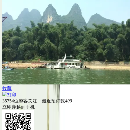
收藏
打印
35754
位游客关注 最近预订数
409
立即穿越到手机