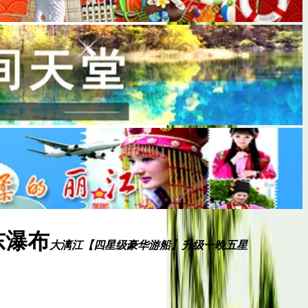
东瀑布
大漓江【四星级豪华游船】升级一晚五星