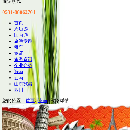
预定热线
0531-88062701
首页
周边游
国内游
旅游专题
租车
签证
旅游资讯
企业介绍
海南
云南
山东旅游
四川
您的位置：
首页
>
济南
>
线路详情