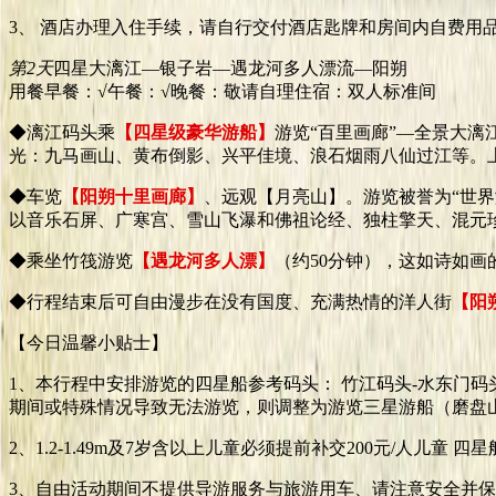
3、 酒店办理入住手续，请自行交付酒店匙牌和房间内自费用
第2天
四星大漓江—银子岩—遇龙河多人漂流—阳朔
用餐早餐：√
午餐：√
晚餐：敬请自理
住宿：双人标准间
◆漓江码头乘
【四星级豪华游船】
游览“百里画廊”—全景大漓
光：九马画山、黄布倒影、兴平佳境、浪石烟雨八仙过江等。
◆车览
【阳朔十里画廊】
、远观【月亮山】。游览被誉为“世界溶
以音乐石屏、广寒宫、雪山飞瀑和佛祖论经、独柱擎天、混元
◆乘坐竹筏游览
【遇龙河多人漂】
（约50分钟），这如诗如
◆行程结束后可自由漫步在没有国度、充满热情的洋人街
【阳
【今日温馨小贴士】
1、本行程中安排游览的四星船参考码头： 竹江码头-水东门
期间或特殊情况导致无法游览，则调整为游览三星游船（磨盘山
2、1.2-1.49m及7岁含以上儿童必须提前补交200元/人儿
3、自由活动期间不提供导游服务与旅游用车、请注意安全并保管