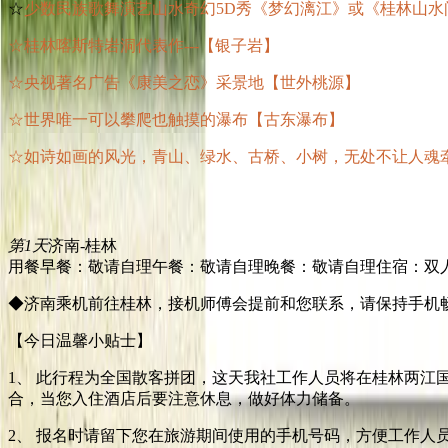
☆
少数民族歌舞演艺山水奇幻5D秀《梦幻漓江》或《桂林山水
☆桂林喀斯特岩洞代表作---【银子岩】
☆央视著名广告《康美之恋》采景地【世外桃源】
☆世界唯一可以攀爬也触摸的瀑布【古东瀑布】
☆如诗如画的风光，青山、绿水、古桥、小树，无处不让人魂
第1天
济南-桂林
用餐早餐：敬请自理
午餐：敬请自理
晚餐：敬请自理
住宿：双
◆济南乘机前往桂林，接机师傅会提前和您联系，请保持手机
【今日温馨小贴士】
1、 此行程为全国散客拼团，这天我社工作人员将在桂林两江
合，当您入住酒店后要注意休息，做好体力储备。
2、 报名时请留下您在旅游期间使用的手机号码，方便工作人