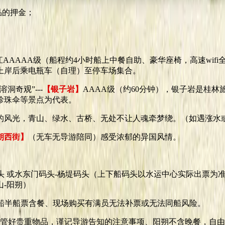
品的押金；
江AAAAA级（船程约4小时船上中餐自助、豪华座椅，高速wifi
上岸后乘电瓶车（自理）至停车场集合。
洞奇观”---
【银子岩】
AAAA级（约60分钟），银子岩是桂
珍珠伞等景点为代表。
画的风光，青山、绿水、古桥、无处不让人魂牵梦绕。（如遇涨水
朔西街】
（无车无导游陪同）感受浓郁的异国风情。
码头 或水东门码头-杨堤码头（上下船码头以水运中心实际出票
-阳朔）
童 四星船半船票含餐、现场购买有满员无法补票或无法同船风险。
好贵重物品，谨记导游告知的注意事项、阳朔不含晚餐，自由畅享当