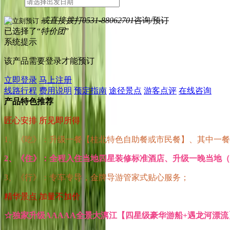
或直接拨打
0531-88062701
咨询/预订
已选择了“
特价团
”
系统提示
该产品需要登录才能预订
立即登录
马上注册
线路行程
费用说明
预定指南
途径景点
游客点评
在线咨询
产品特色推荐
匠心安排 所见即所得
1、《吃》：升级一餐【桂北特色自助餐或市民餐】、其中一
2、《住》：全程入住当地四星装修标准酒店、升级一晚当地
3、《行》：专车专导，金牌导游管家式贴心服务；
精华景点 加量不加价
☆独家升级AAAAA全景大漓江【四星级豪华游船+遇龙河漂流