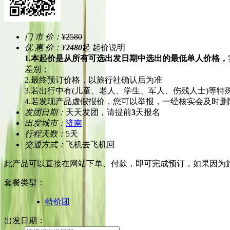
门 市 价：
¥2580
优 惠 价：
¥
2480
起
起价说明
1.本起价是从所有可选出发日期中选出的最低单人价格，
差别；
2.最终预订价格，以旅行社确认后为准
3.若出行中有(儿童、老人、学生、军人、伤残人士)等
4.若发现产品虚假报价，您可以举报，一经核实会及时删
发团日期：
天天发团，请提前
3
天报名
出发城市：
济南
行程天数：
5天
交通方式：
飞机去飞机回
此产品可以直接在网站下单、付款，即可完成预订，如果因为
套餐类型
：
特价团
出发日期：