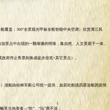
全船覆盖；360°全景观光甲板全船智能中央空调）欣赏漓江风
林旅游景点中出现的一颗璀璨的明珠，集自然、人文景观于一体，
或政府停止售票则换成徒步游览+其它景点）。
为准）游船由桂林车船公司统一提供，如若此航线四星游船因疫情
地美食---“吃”、“玩”两不误；