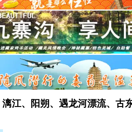
> 漓江、阳朔、遇龙河漂流、古