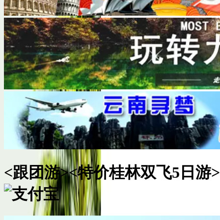
<跟团游>
<特价桂林双飞5日游