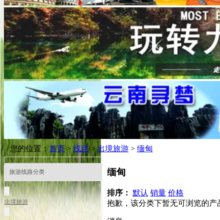
您的位置：
首页
>
线路
>
出境旅游
>
缅甸
缅甸
旅游线路分类
排序：
默认
销量
价格
出境旅游
抱歉，该分类下暂无可浏览的产