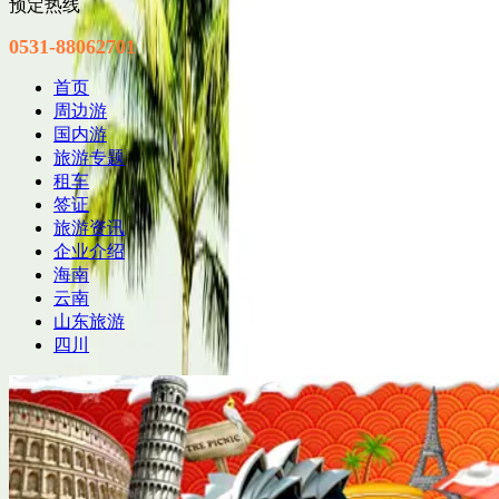
预定热线
0531-88062701
首页
周边游
国内游
旅游专题
租车
签证
旅游资讯
企业介绍
海南
云南
山东旅游
四川