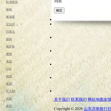
消息
欧洲旅游
缅甸
柬埔寨
尼泊尔
巴厘岛
越南
俄罗斯
澳洲
美国
日本
德国
英国
意大利
法国
关于我们
联系我们
网站地图
友
泰国
Copyright © 2026
山东济南旅行