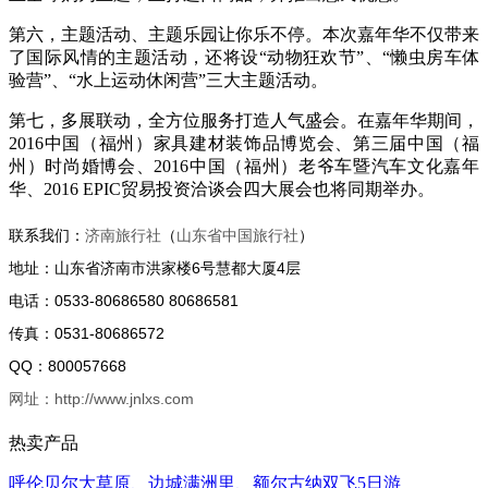
第六，主题活动、主题乐园让你乐不停。本次嘉年华不仅带来
了国际风情的主题活动，还将设“动物狂欢节”、“懒虫房车体
验营”、“水上运动休闲营”三大主题活动。
第七，多展联动，全方位服务打造人气盛会。在嘉年华期间，
2016中国（福州）家具建材装饰品博览会、第三届中国（福
州）时尚婚博会、2016中国（福州）老爷车暨汽车文化嘉年
华、2016 EPIC贸易投资洽谈会四大展会也将同期举办。
联系我们：
济南旅行社
（
山东省中国旅行社
）
地址：山东省济南市洪家楼6号慧都大厦4层
电话：0533-80686580 80686581
传真：0531-80686572
QQ：800057668
网址：http://www.jnlxs.com
热卖产品
呼伦贝尔大草原、边城满洲里、额尔古纳双飞5日游