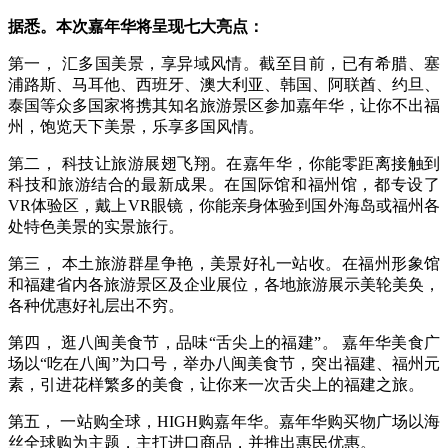
据悉。本次嘉年华将呈现七大亮点：
第一， 汇多国美景，享异域风情。截至目前，已有希腊、塞
浦路斯、马耳他、西班牙、澳大利亚、韩国、阿联酋、约旦、
泰国等众多国家将携其知名旅游景区参加嘉年华，让你不出福
州，饱览天下美景，乐享多国风情。
第二， 科技让旅游展翅飞翔。在嘉年华，你能零距离接触到
科技和旅游结合的最新成果。在国际馆和福州馆，都专设了
VR体验区，戴上VR眼镜，你能亲身体验到国外海岛或福州各
处特色美景的实景旅行。
第三， 本土旅游群星争艳，美景好礼一站收。在福州形象馆
和福建省内各旅游景区及企业展位，各地旅游展示美轮美奂，
各种优惠好礼层出不穷。
第四， 逛八闽美食节，品味“舌尖上的福建”。 嘉年华美食广
场以“吃在八闽”为口号，举办八闽美食节，突出福建、福州元
素，引进花样繁多的美食，让你来一次舌尖上的福建之旅。
第五， 一站购全球，HIGH购嘉年华。嘉年华购买物广场以海
丝全球购为主题，主打进口商品，并推出惠民优惠。