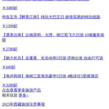
￥
3480
起
华东五市【醉美江南】纯玩大巴五日 超值实惠的纯玩线路
￥
1390
起
【遇美云南】云南昆明、大理、丽江双飞六日游 10项服务保
障
￥
2780
起
【魅力长岛】去蓬莱、长岛休闲3日游 济南出发 自由行可选
￥
640
起
【海岸风情】海南三亚海岛豪华5日游 4晚连住5星级酒店
￥
3280
起
点击查看更多旅游产品
相关信息
更多>
2025年西藏旅游注意事项